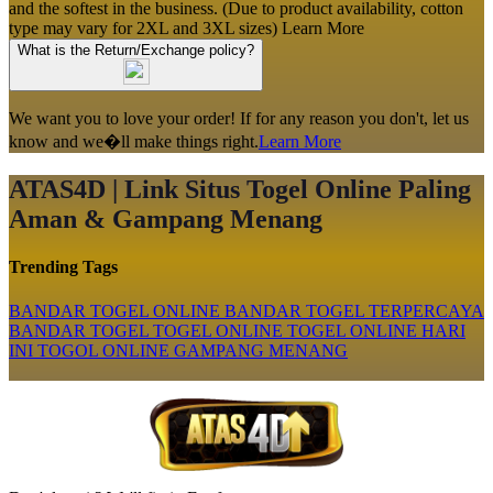
and the softest in the business. (Due to product availability, cotton
type may vary for 2XL and 3XL sizes)
Learn More
What is the Return/Exchange policy?
We want you to love your order! If for any reason you don't, let us
know and we�ll make things right.
Learn More
ATAS4D | Link Situs Togel Online Paling
Aman & Gampang Menang
Trending Tags
BANDAR TOGEL ONLINE
BANDAR TOGEL TERPERCAYA
BANDAR TOGEL
TOGEL ONLINE
TOGEL ONLINE HARI
INI
TOGOL ONLINE GAMPANG MENANG