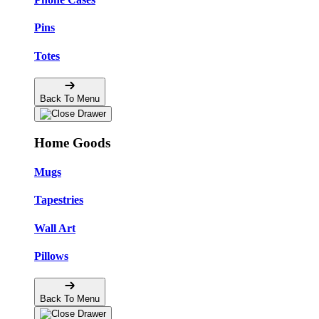
Pins
Totes
Back To Menu
Home Goods
Mugs
Tapestries
Wall Art
Pillows
Back To Menu