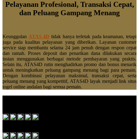
Pelayanan Profesional, Transaksi Cepat,
dan Peluang Gampang Menang
Keunggulan
ATAS 4D
tidak hanya terletak pada keamanan, tetapi
juga pada kualitas pelayanan yang diberikan. Layanan customer
service siap membantu selama 24 jam penuh dengan respon cepat
dan ramah. Proses deposit dan penarikan dana dilakukan secara
instan menggunakan berbagai metode pembayaran yang praktis.
Selain itu, ATAS4D rutin menghadirkan promo dan bonus menarik
untuk meningkatkan peluang gampang menang bagi para pemain.
Dengan kombinasi pelayanan maksimal, transaksi cepat, serta
peluang menang yang kompetitif, ATAS4D layak menjadi link situs
togel online andalan bagi semua pemain.
People Love TeePublic!
Trustpilot Rating
4.9 out of 5
Zendesk Satisfaction Rating