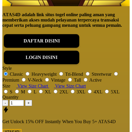
ATAS4D adalah link situs togel online paling aman yang
memberikan akses mudah pelayanan terpercaya transaksi
cepat serta peluang gampang menang untuk semua pemain.
DAFTAR DISINI
LOGIN DISINI
Style
Classic
Heavyweight
Tri-Blend
Streetwear
Premium
V-Neck
Vintage
Tall
Active
Size
View Size Chart
View Size Chart
S
M
L
XL
2XL
3XL
4XL
5XL
Quantity
-
+
Get
Unlock 15%
OFF Instantly When You Buy
5+ ATAS4D