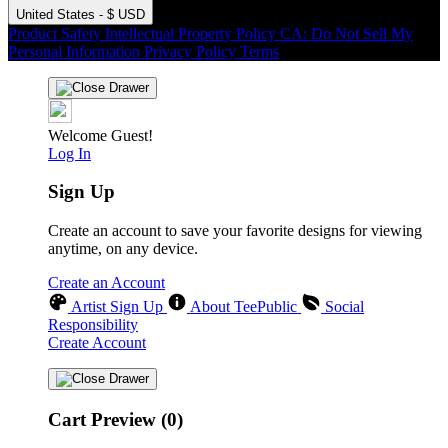
United States - $ USD
Product Safety
Intellectual Property Policy
CA: Do Not Sell My
Personal Information
Privacy Policy
Terms
Welcome Guest!
Log In
Sign Up
Create an account to save your favorite designs for viewing
anytime, on any device.
Create an Account
Artist Sign Up
About TeePublic
Social
Responsibility
Create Account
Cart Preview (0)