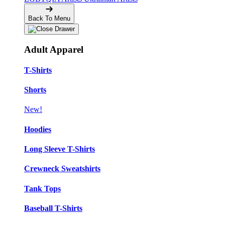
Back To Menu
Adult Apparel
T-Shirts
Shorts
New!
Hoodies
Long Sleeve T-Shirts
Crewneck Sweatshirts
Tank Tops
Baseball T-Shirts